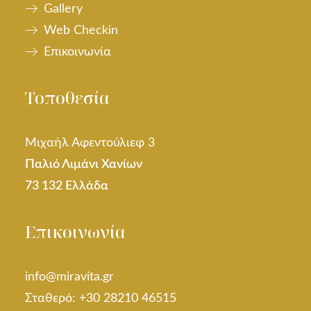
Gallery
Web Checkin
Επικοινωνία
Τοποθεσία
Μιχαήλ Αφεντούλιεφ 3
Παλιό Λιμάνι Χανίων
73 132 Ελλάδα
Επικοινωνία
info@miravita.gr
Σταθερό: +30 28210 46515