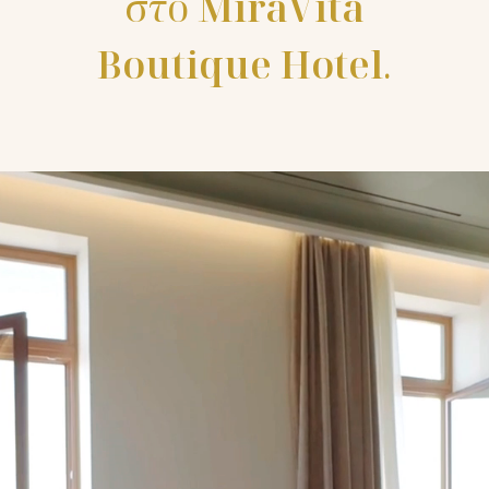
στο
MiraVita
Boutique Hotel
.